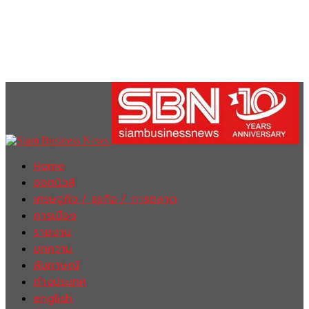
Home
ฮอตนิวส์
เศรษฐกิจ / ธุรกิจ / การตลาด
การเมือง
รายงาน
บทความ
สัมภาษณ์
ต่างประเทศ
english