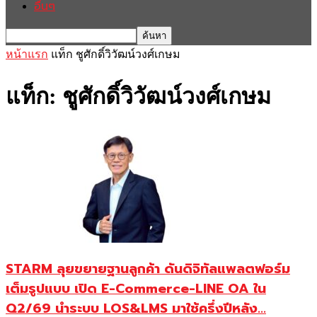
อื่นๆ
หน้าแรก
แท็ก
ชูศักดิ์วิวัฒน์วงศ์เกษม
แท็ก: ชูศักดิ์วิวัฒน์วงศ์เกษม
STARM ลุยขยายฐานลูกค้า ดันดิจิทัลแพลตฟอร์ม
เต็มรูปแบบ เปิด E-Commerce-LINE OA ใน
Q2/69 นำระบบ LOS&LMS มาใช้ครึ่งปีหลัง...