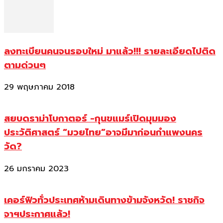
ลงทะเบียนคนจนรอบใหม่ มาแล้ว!!! รายละเอียดไปติด
ตามด่วนๆ
29 พฤษภาคม 2018
สยบดราม่าโบกาตอร์ -กุนขแมร์เปิดมุมมอง
ประวัติศาสตร์ “มวยไทย”อาจมีมาก่อนกำแพงนคร
วัด?
26 มกราคม 2023
เคอร์ฟิวทั่วประเทศห้ามเดินทางข้ามจังหวัด! ราชกิจ
จาฯประกาศแล้ว!