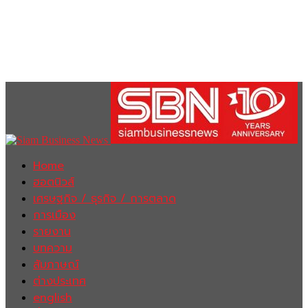
Home
ฮอตนิวส์
เศรษฐกิจ / ธุรกิจ / การตลาด
การเมือง
รายงาน
บทความ
สัมภาษณ์
ต่างประเทศ
english