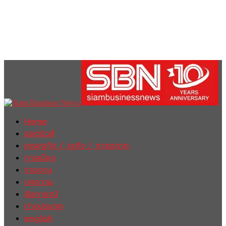
Home
ฮอตนิวส์
เศรษฐกิจ / ธุรกิจ / การตลาด
การเมือง
รายงาน
บทความ
สัมภาษณ์
ต่างประเทศ
english