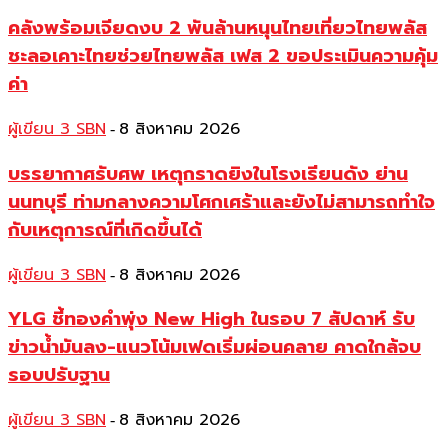
คลังพร้อมเจียดงบ 2 พันล้านหนุนไทยเที่ยวไทยพลัส
ชะลอเคาะไทยช่วยไทยพลัส เฟส 2 ขอประเมินความคุ้ม
ค่า
ผู้เขียน 3 SBN
8 สิงหาคม 2026
-
บรรยากาศรับศพ เหตุกราดยิงในโรงเรียนดัง ย่าน
นนทบุรี ท่ามกลางความโศกเศร้าและยังไม่สามารถทำใจ
กับเหตุการณ์ที่เกิดขึ้นได้
ผู้เขียน 3 SBN
8 สิงหาคม 2026
-
YLG ชี้ทองคำพุ่ง New High ในรอบ 7 สัปดาห์ รับ
ข่าวน้ำมันลง-แนวโน้มเฟดเริ่มผ่อนคลาย คาดใกล้จบ
รอบปรับฐาน
ผู้เขียน 3 SBN
8 สิงหาคม 2026
-