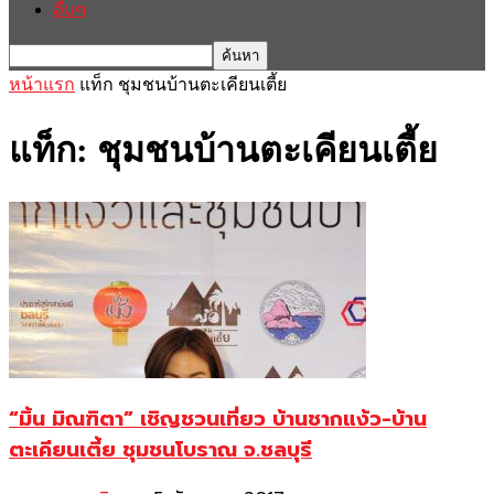
อื่นๆ
หน้าแรก
แท็ก
ชุมชนบ้านตะเคียนเตี้ย
แท็ก: ชุมชนบ้านตะเคียนเตี้ย
“มิ้น มิณฑิตา” เชิญชวนเที่ยว บ้านชากแง้ว-บ้าน
ตะเคียนเตี้ย ชุมชนโบราณ จ.ชลบุรี