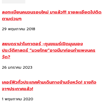
ลงทะเบียนคนจนรอบใหม่ มาแล้ว!!! รายละเอียดไปติด
ตามด่วนๆ
29 พฤษภาคม 2018
สยบดราม่าโบกาตอร์ -กุนขแมร์เปิดมุมมอง
ประวัติศาสตร์ “มวยไทย”อาจมีมาก่อนกำแพงนคร
วัด?
26 มกราคม 2023
เคอร์ฟิวทั่วประเทศห้ามเดินทางข้ามจังหวัด! ราชกิจ
จาฯประกาศแล้ว!
1 พฤษภาคม 2020