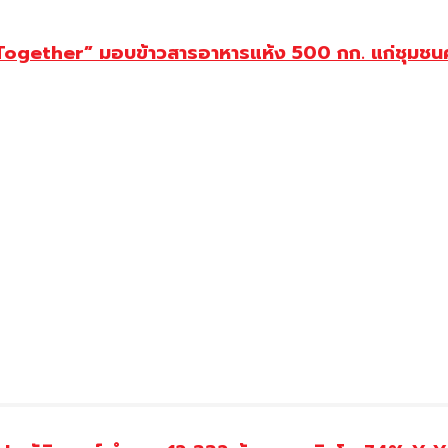
Together” มอบข้าวสารอาหารแห้ง 500 กก. แก่ชุมช