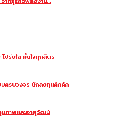
จากธุรกิจพลังงาน...
ปร่งใส มั่นใจทุกลิตร
บบครบวงจร นักลงทุนคึกคัก
สุขภาพและอายุวัฒน์