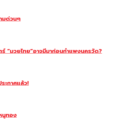
ตามด่วนๆ
สตร์ “มวยไทย”อาจมีมาก่อนกำแพงนครวัด?
ฯประกาศแล้ว!
หนูทอง