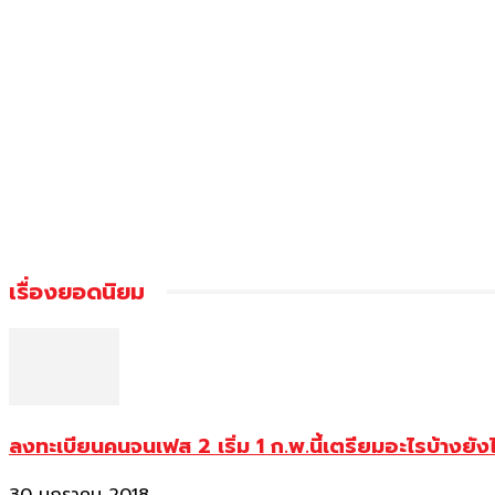
เรื่องยอดนิยม
ลงทะเบียนคนจนเฟส 2 เริ่ม 1 ก.พ.นี้เตรียมอะไรบ้างยัง