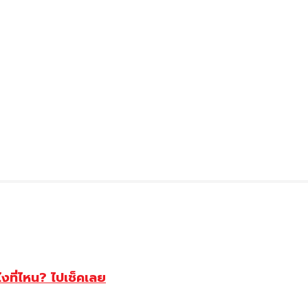
ไงที่ไหน? ไปเช็คเลย