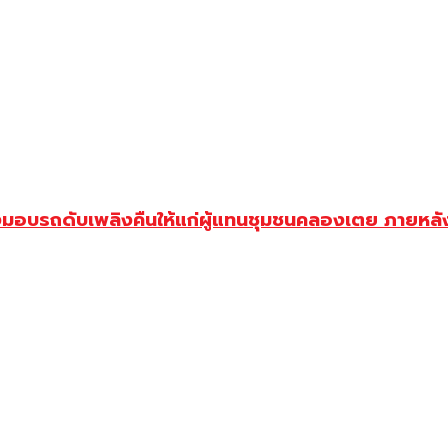
่งมอบรถดับเพลิงคืนให้แก่ผู้แทนชุมชนคลองเตย ภายหลัง