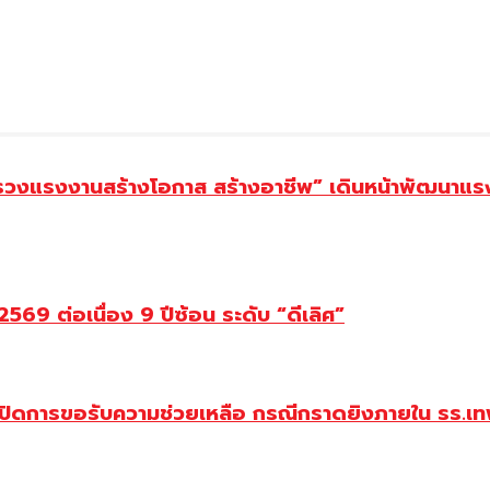
ทรวงแรงงานสร้างโอกาส สร้างอาชีพ” เดินหน้าพัฒนาแรง
69 ต่อเนื่อง 9 ปีซ้อน ระดับ “ดีเลิศ”
ปิดการขอรับความช่วยเหลือ กรณีกราดยิงภายใน รร.เทพ