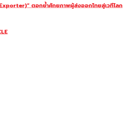
porter)” ตอกย้ำศักยภาพผู้ส่งออกไทยสู่เวทีโลก
CLE