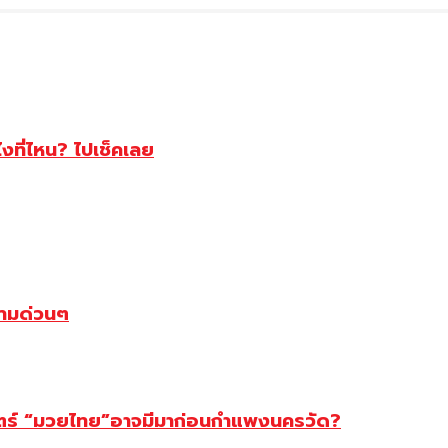
ไงที่ไหน? ไปเช็คเลย
ตามด่วนๆ
สตร์ “มวยไทย”อาจมีมาก่อนกำแพงนครวัด?