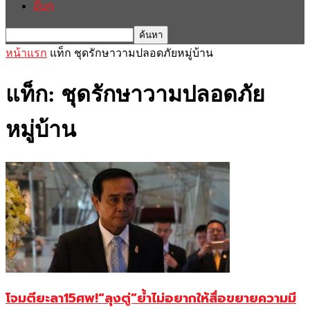
อื่นๆ
หน้าแรก
แท็ก
ชุดรักษาวามปลอดภัยหมู่บ้าน
แท็ก: ชุดรักษาวามปลอดภัย
หมู่บ้าน
โจมตียะลา15ศพ!“ลุงตู่”ย้ำไม่อยากให้สื่อขยายความมี