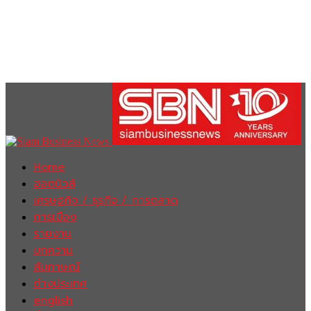
Home
ฮอตนิวส์
เศรษฐกิจ / ธุรกิจ / การตลาด
การเมือง
รายงาน
บทความ
สัมภาษณ์
ต่างประเทศ
english