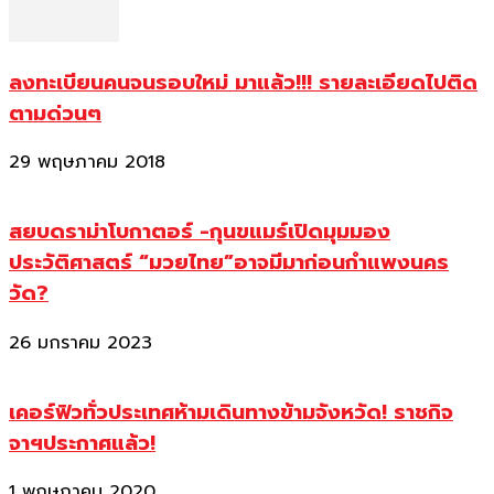
ลงทะเบียนคนจนรอบใหม่ มาแล้ว!!! รายละเอียดไปติด
ตามด่วนๆ
29 พฤษภาคม 2018
สยบดราม่าโบกาตอร์ -กุนขแมร์เปิดมุมมอง
ประวัติศาสตร์ “มวยไทย”อาจมีมาก่อนกำแพงนคร
วัด?
26 มกราคม 2023
เคอร์ฟิวทั่วประเทศห้ามเดินทางข้ามจังหวัด! ราชกิจ
จาฯประกาศแล้ว!
1 พฤษภาคม 2020