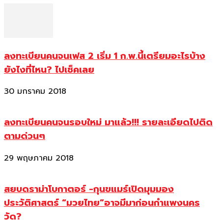
ลงทะเบียนคนจนเฟส 2 เริ่ม 1 ก.พ.นี้เตรียมอะไรบ้าง
ยังไงที่ไหน? ไปเช็คเลย
30 มกราคม 2018
ลงทะเบียนคนจนรอบใหม่ มาแล้ว!!! รายละเอียดไปติด
ตามด่วนๆ
29 พฤษภาคม 2018
สยบดราม่าโบกาตอร์ -กุนขแมร์เปิดมุมมอง
ประวัติศาสตร์ “มวยไทย”อาจมีมาก่อนกำแพงนคร
วัด?