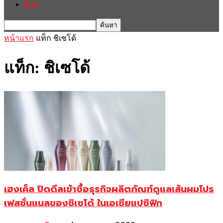
อื่นๆ
หน้าแรก
แท็ก
ชิเซโด้
แท็ก: ชิเซโด้
เฮงเค็ล ปิดดีลเข้าซื้อธุรกิจผลิตภัณฑ์ดูแลเส้นผมโปร
เฟสชั่นแนลของชิเซโด้ ในเอเชียแปซิฟิก