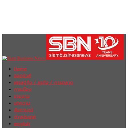
Home
ฮอตนิวส์
เศรษฐกิจ / ธุรกิจ / การตลาด
การเมือง
รายงาน
บทความ
สัมภาษณ์
ต่างประเทศ
english