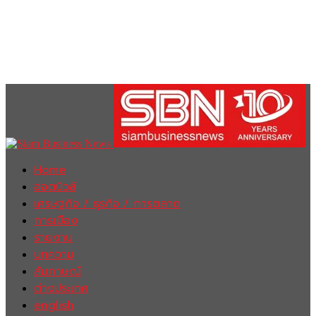
Home
ฮอตนิวส์
เศรษฐกิจ / ธุรกิจ / การตลาด
การเมือง
รายงาน
บทความ
สัมภาษณ์
ต่างประเทศ
english