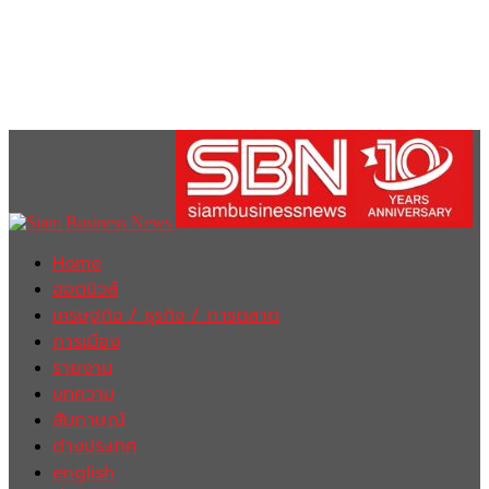
Home
ฮอตนิวส์
เศรษฐกิจ / ธุรกิจ / การตลาด
การเมือง
รายงาน
บทความ
สัมภาษณ์
ต่างประเทศ
english