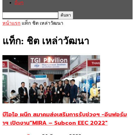
อื่นๆ
หน้าแรก
แท็ก
ชิต เหล่าวัฒนา
แท็ก: ชิต เหล่าวัฒนา
บีโอไอ ผนึก สมาคมส่งเสริมการรับช่วงฯ -อินฟอร์ม
าฯ เปิดงาน”MIRA – Subcon EEC 2022″