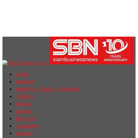
Home
ฮอตนิวส์
เศรษฐกิจ / ธุรกิจ / การตลาด
การเมือง
รายงาน
บทความ
สัมภาษณ์
ต่างประเทศ
english