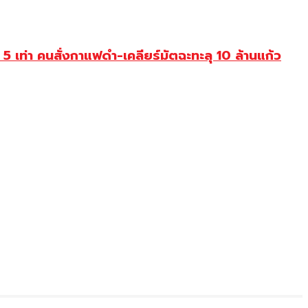
่า คนสั่งกาแฟดำ-เคลียร์มัตฉะทะลุ 10 ล้านแก้ว