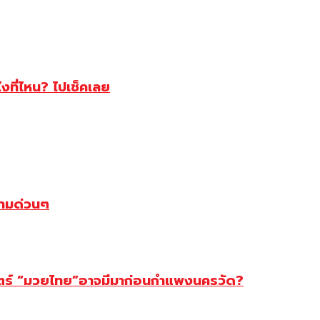
ไงที่ไหน? ไปเช็คเลย
ตามด่วนๆ
สตร์ “มวยไทย”อาจมีมาก่อนกำแพงนครวัด?