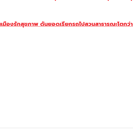
องรักสุขภาพ ดันยอดเรียกรถไปสวนสาธารณะโตกว่า 5 เท