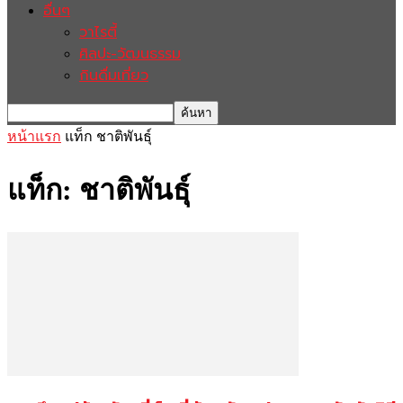
อื่นๆ
วาไรตี้
ศิลปะ-วัฒนธรรม
กินดื่มเที่ยว
หน้าแรก
แท็ก
ชาติพันธ์ุ
แท็ก: ชาติพันธ์ุ