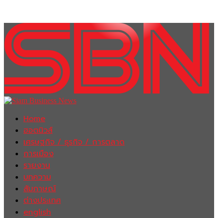
Home
ฮอตนิวส์
เศรษฐกิจ / ธุรกิจ / การตลาด
การเมือง
รายงาน
บทความ
สัมภาษณ์
ต่างประเทศ
english