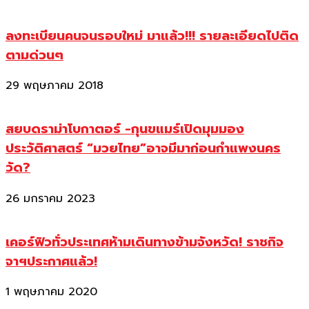
ลงทะเบียนคนจนรอบใหม่ มาแล้ว!!! รายละเอียดไปติด
ตามด่วนๆ
29 พฤษภาคม 2018
สยบดราม่าโบกาตอร์ -กุนขแมร์เปิดมุมมอง
ประวัติศาสตร์ “มวยไทย”อาจมีมาก่อนกำแพงนคร
วัด?
26 มกราคม 2023
เคอร์ฟิวทั่วประเทศห้ามเดินทางข้ามจังหวัด! ราชกิจ
จาฯประกาศแล้ว!
1 พฤษภาคม 2020