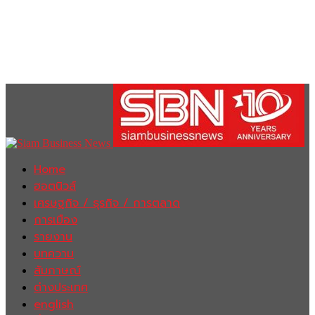
Home
ฮอตนิวส์
เศรษฐกิจ / ธุรกิจ / การตลาด
การเมือง
รายงาน
บทความ
สัมภาษณ์
ต่างประเทศ
english