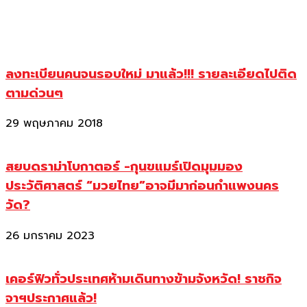
ลงทะเบียนคนจนรอบใหม่ มาแล้ว!!! รายละเอียดไปติด
ตามด่วนๆ
29 พฤษภาคม 2018
สยบดราม่าโบกาตอร์ -กุนขแมร์เปิดมุมมอง
ประวัติศาสตร์ “มวยไทย”อาจมีมาก่อนกำแพงนคร
วัด?
26 มกราคม 2023
เคอร์ฟิวทั่วประเทศห้ามเดินทางข้ามจังหวัด! ราชกิจ
จาฯประกาศแล้ว!