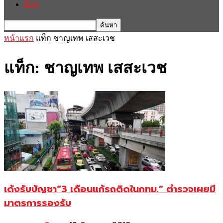
อื่นๆ
หน้าแรก
แท็ก
ชาญเทพ เสสะเวช
แท็ก: ชาญเทพ เสสะเวช
เด้งรับบัญชา“3 เดือนแก้รถติดในกทม.” ตำรวจเผยมี
มาตรการรองรับ