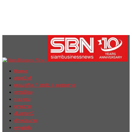
Home
ฮอตนิวส์
เศรษฐกิจ / ธุรกิจ / การตลาด
การเมือง
รายงาน
บทความ
สัมภาษณ์
ต่างประเทศ
english