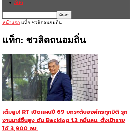
อื่นๆ
หน้าแรก
แท็ก
ชวลิตถนอมถิ่น
แท็ก: ชวลิตถนอมถิ่น
เต็มสูบ! RT เปิดแผนปี 69 ยกระดับองค์กรทุกมิติ รุก
งานมาร์จิ้นสูง ดัน Backlog 1.2 หมื่นลบ. ตั้งเป้าราย
ได้ 3,900 ลบ.