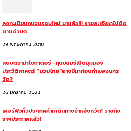
ลงทะเบียนคนจนรอบใหม่ มาแล้ว!!! รายละเอียดไปติด
ตามด่วนๆ
29 พฤษภาคม 2018
สยบดราม่าโบกาตอร์ -กุนขแมร์เปิดมุมมอง
ประวัติศาสตร์ “มวยไทย”อาจมีมาก่อนกำแพงนคร
วัด?
26 มกราคม 2023
เคอร์ฟิวทั่วประเทศห้ามเดินทางข้ามจังหวัด! ราชกิจ
จาฯประกาศแล้ว!