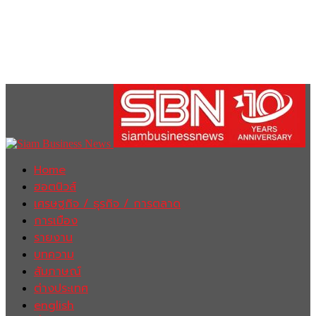
Home
ฮอตนิวส์
เศรษฐกิจ / ธุรกิจ / การตลาด
การเมือง
รายงาน
บทความ
สัมภาษณ์
ต่างประเทศ
english