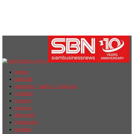
Home
ฮอตนิวส์
เศรษฐกิจ / ธุรกิจ / การตลาด
การเมือง
รายงาน
บทความ
สัมภาษณ์
ต่างประเทศ
english