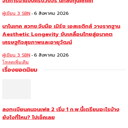
จัดการน้ำแบบครบวงจร นักลงทุนคึกคัก
ผู้เขียน 3 SBN
6 สิงหาคม 2026
-
นาโนเทค สวทช.จับมือ เมิร์ซ เอสเธติกส์ วางรากฐาน
Aesthetic Longevity ขับเคลื่อนไทยสู่อนาคต
เศรษฐกิจสุขภาพและอายุวัฒน์
ผู้เขียน 3 SBN
6 สิงหาคม 2026
-
โหลดเพิ่มเติม
เรื่องยอดนิยม
ลงทะเบียนคนจนเฟส 2 เริ่ม 1 ก.พ.นี้เตรียมอะไรบ้าง
ยังไงที่ไหน? ไปเช็คเลย