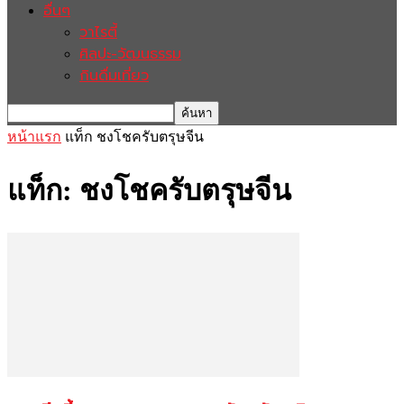
อื่นๆ
วาไรตี้
ศิลปะ-วัฒนธรรม
กินดื่มเที่ยว
หน้าแรก
แท็ก
ชงโชครับตรุษจีน
แท็ก: ชงโชครับตรุษจีน