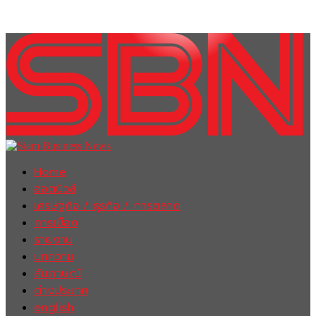
Home
ฮอตนิวส์
เศรษฐกิจ / ธุรกิจ / การตลาด
การเมือง
รายงาน
บทความ
สัมภาษณ์
ต่างประเทศ
english