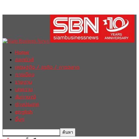
Home
ฮอตนิวส์
เศรษฐกิจ / ธุรกิจ / การตลาด
การเมือง
รายงาน
บทความ
สัมภาษณ์
ต่างประเทศ
english
อื่นๆ