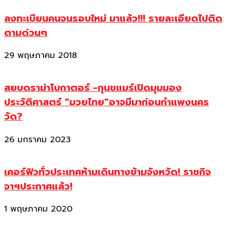
ลงทะเบียนคนจนรอบใหม่ มาแล้ว!!! รายละเอียดไปติด
ตามด่วนๆ
29 พฤษภาคม 2018
สยบดราม่าโบกาตอร์ -กุนขแมร์เปิดมุมมอง
ประวัติศาสตร์ “มวยไทย”อาจมีมาก่อนกำแพงนคร
วัด?
26 มกราคม 2023
เคอร์ฟิวทั่วประเทศห้ามเดินทางข้ามจังหวัด! ราชกิจ
จาฯประกาศแล้ว!
1 พฤษภาคม 2020