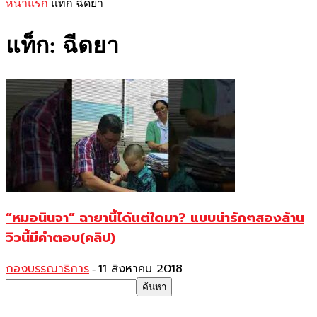
หน้าแรก
แท็ก
ฉีดยา
แท็ก: ฉีดยา
“หมอนินจา” ฉายานี้ได้แต่ใดมา? แบบน่ารักๆสองล้าน
วิวนี้มีคำตอบ(คลิป)
กองบรรณาธิการ
11 สิงหาคม 2018
-