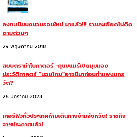
ลงทะเบียนคนจนรอบใหม่ มาแล้ว!!! รายละเอียดไปติด
ตามด่วนๆ
29 พฤษภาคม 2018
สยบดราม่าโบกาตอร์ -กุนขแมร์เปิดมุมมอง
ประวัติศาสตร์ “มวยไทย”อาจมีมาก่อนกำแพงนคร
วัด?
26 มกราคม 2023
เคอร์ฟิวทั่วประเทศห้ามเดินทางข้ามจังหวัด! ราชกิจ
จาฯประกาศแล้ว!