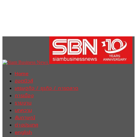
Home
ฮอตนิวส์
เศรษฐกิจ / ธุรกิจ / การตลาด
การเมือง
รายงาน
บทความ
สัมภาษณ์
ต่างประเทศ
english