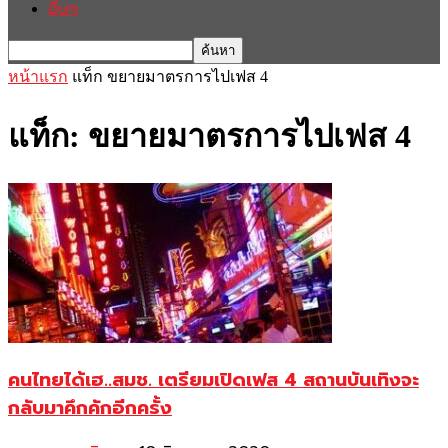
อื่นๆ
หน้าแรก
แท็ก
ขยายมาตรการไปเฟส 4
แท็ก: ขยายมาตรการไปเฟส 4
คนไทยได้เฮ..สมช. เตรียมเปิดเฟส 4 สถานบันเทิงจะ
กลับมาคึกคักอีกครั้ง