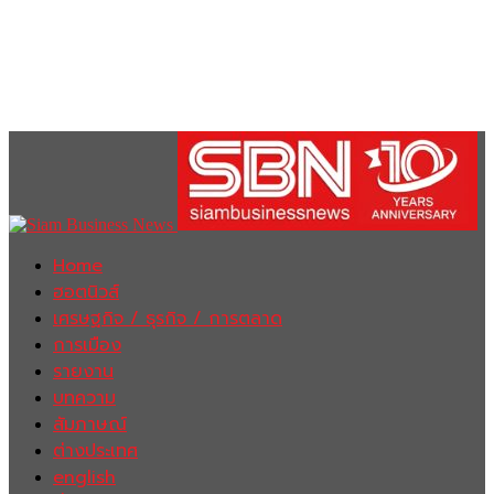
Home
ฮอตนิวส์
เศรษฐกิจ / ธุรกิจ / การตลาด
การเมือง
รายงาน
บทความ
สัมภาษณ์
ต่างประเทศ
english