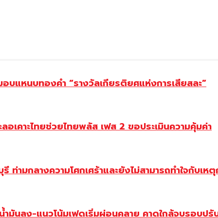
ยม มอบแหนบทองคำ “รางวัลเกียรติยศแห่งการเสียสละ”
ะลอเคาะไทยช่วยไทยพลัส เฟส 2 ขอประเมินความคุ้มค่า
ี ท่ามกลางความโศกเศร้าและยังไม่สามารถทำใจกับเหตุการ
วน้ำมันลง-แนวโน้มเฟดเริ่มผ่อนคลาย คาดใกล้จบรอบปรั