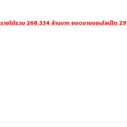
ำรายได้รวม 268,334 ล้านบาท ยอดขายออนไลน์โต 29% ป