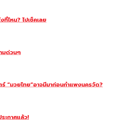
ไงที่ไหน? ไปเช็คเลย
ตามด่วนๆ
สตร์ “มวยไทย”อาจมีมาก่อนกำแพงนครวัด?
ฯประกาศแล้ว!