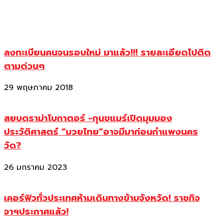
ลงทะเบียนคนจนรอบใหม่ มาแล้ว!!! รายละเอียดไปติด
ตามด่วนๆ
29 พฤษภาคม 2018
สยบดราม่าโบกาตอร์ -กุนขแมร์เปิดมุมมอง
ประวัติศาสตร์ “มวยไทย”อาจมีมาก่อนกำแพงนคร
วัด?
26 มกราคม 2023
เคอร์ฟิวทั่วประเทศห้ามเดินทางข้ามจังหวัด! ราชกิจ
จาฯประกาศแล้ว!