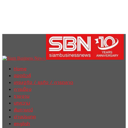
Home
ฮอตนิวส์
เศรษฐกิจ / ธุรกิจ / การตลาด
การเมือง
รายงาน
บทความ
สัมภาษณ์
ต่างประเทศ
english