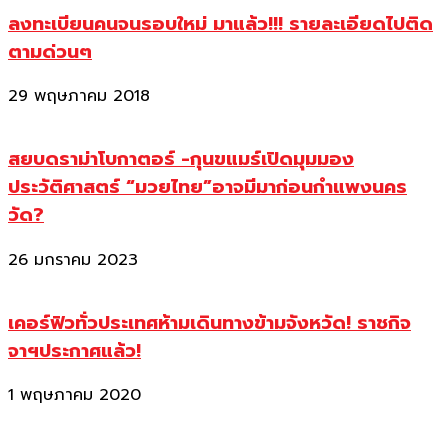
ลงทะเบียนคนจนรอบใหม่ มาแล้ว!!! รายละเอียดไปติด
ตามด่วนๆ
29 พฤษภาคม 2018
สยบดราม่าโบกาตอร์ -กุนขแมร์เปิดมุมมอง
ประวัติศาสตร์ “มวยไทย”อาจมีมาก่อนกำแพงนคร
วัด?
26 มกราคม 2023
เคอร์ฟิวทั่วประเทศห้ามเดินทางข้ามจังหวัด! ราชกิจ
จาฯประกาศแล้ว!
1 พฤษภาคม 2020