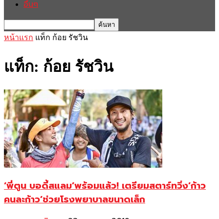
อื่นๆ
หน้าแรก
แท็ก
ก้อย รัชวิน
แท็ก: ก้อย รัชวิน
‘พี่ตูน บอดี้สแลม’พร้อมแล้ว! เตรียมสตาร์ทวิ่ง’ก้าว
คนละก้าว’ช่วยโรงพยาบาลขนาดเล็ก