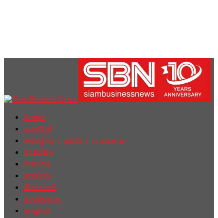
Home
ฮอตนิวส์
เศรษฐกิจ / ธุรกิจ / การตลาด
การเมือง
รายงาน
บทความ
สัมภาษณ์
ต่างประเทศ
english