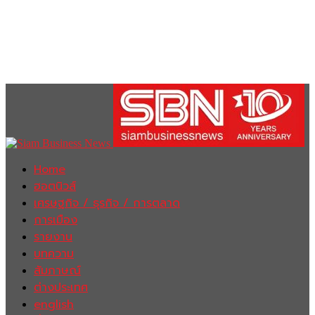
Home
ฮอตนิวส์
เศรษฐกิจ / ธุรกิจ / การตลาด
การเมือง
รายงาน
บทความ
สัมภาษณ์
ต่างประเทศ
english