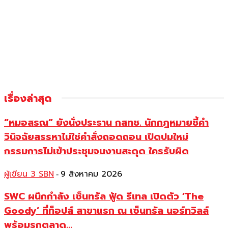
เรื่องล่าสุด
“หมอสรณ” ยังนั่งประธาน กสทช. นักกฎหมายชี้คำ
วินิจฉัยสรรหาไม่ใช่คำสั่งถอดถอน เปิดปมใหม่
กรรมการไม่เข้าประชุมจนงานสะดุด ใครรับผิด
ผู้เขียน 3 SBN
9 สิงหาคม 2026
-
SWC ผนึกกำลัง เซ็นทรัล ฟู้ด รีเทล เปิดตัว ‘The
Goody’ ที่ท็อปส์ สาขาแรก ณ เซ็นทรัล นอร์ทวิลล์
พร้อมรุกตลาด...