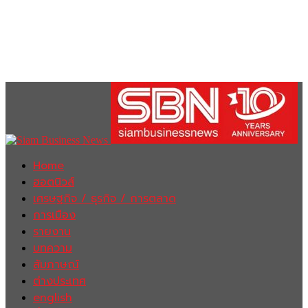
Home
ฮอตนิวส์
เศรษฐกิจ / ธุรกิจ / การตลาด
การเมือง
รายงาน
บทความ
สัมภาษณ์
ต่างประเทศ
english