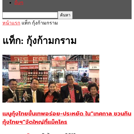
อื่นๆ
หน้าแรก
แท็ก
กุ้งก้ามกราม
แท็ก: กุ้งก้ามกราม
เมนูกุ้งไทยขั้นเทพอร่อย-ประหยัด ใน“เทศกาล ชวนกิน
กุ้งไทยฯ”จัดใหญ่ที่แม็คโคร