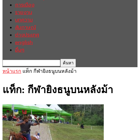
การเมือง
รายงาน
บทความ
สัมภาษณ์
ต่างประเทศ
english
อื่นๆ
หน้าแรก
แท็ก
กีฬายิงธนูบนหลังม้า
แท็ก: กีฬายิงธนูบนหลังม้า