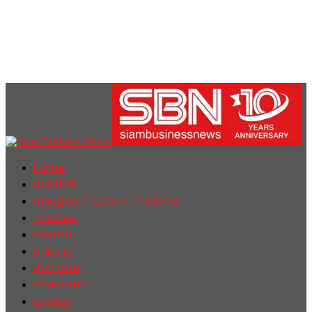
Home
ฮอตนิวส์
เศรษฐกิจ / ธุรกิจ / การตลาด
การเมือง
รายงาน
บทความ
สัมภาษณ์
ต่างประเทศ
english