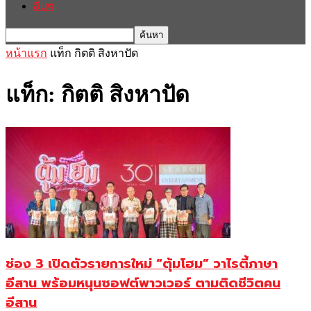
อื่นๆ
หน้าแรก
แท็ก
กิตติ สิงหาปัด
แท็ก: กิตติ สิงหาปัด
ช่อง 3 เปิดตัวรายการใหม่ “ตุ้มโฮม” วาไรตี้ภาษา
อีสาน พร้อมหนุนซอฟต์พาวเวอร์ ตามติดชีวิตคน
อีสาน