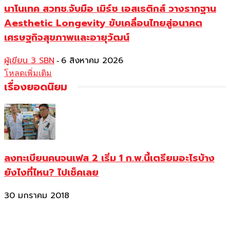
นาโนเทค สวทช.จับมือ เมิร์ซ เอสเธติกส์ วางรากฐาน
Aesthetic Longevity ขับเคลื่อนไทยสู่อนาคต
เศรษฐกิจสุขภาพและอายุวัฒน์
ผู้เขียน 3 SBN
6 สิงหาคม 2026
-
โหลดเพิ่มเติม
เรื่องยอดนิยม
ลงทะเบียนคนจนเฟส 2 เริ่ม 1 ก.พ.นี้เตรียมอะไรบ้าง
ยังไงที่ไหน? ไปเช็คเลย
30 มกราคม 2018