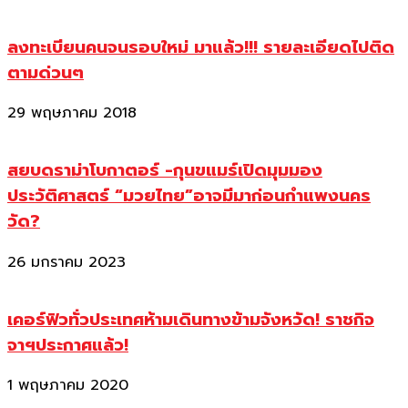
ลงทะเบียนคนจนรอบใหม่ มาแล้ว!!! รายละเอียดไปติด
ตามด่วนๆ
29 พฤษภาคม 2018
สยบดราม่าโบกาตอร์ -กุนขแมร์เปิดมุมมอง
ประวัติศาสตร์ “มวยไทย”อาจมีมาก่อนกำแพงนคร
วัด?
26 มกราคม 2023
เคอร์ฟิวทั่วประเทศห้ามเดินทางข้ามจังหวัด! ราชกิจ
จาฯประกาศแล้ว!
1 พฤษภาคม 2020