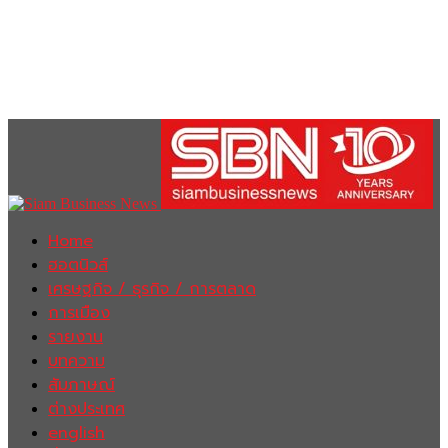
Home
ฮอตนิวส์
เศรษฐกิจ / ธุรกิจ / การตลาด
การเมือง
รายงาน
บทความ
สัมภาษณ์
ต่างประเทศ
english