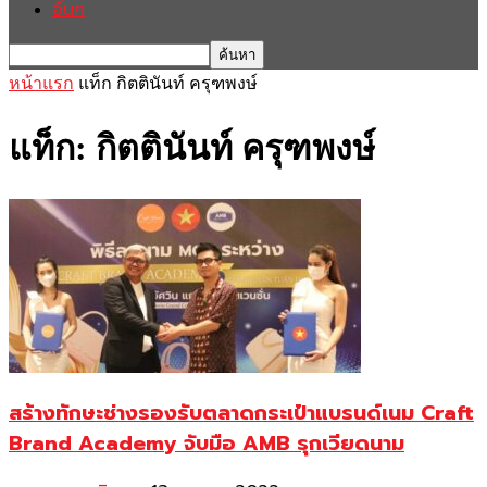
อื่นๆ
หน้าแรก
แท็ก
กิตตินันท์ ครุฑพงษ์
แท็ก: กิตตินันท์ ครุฑพงษ์
สร้างทักษะช่างรองรับตลาดกระเป๋าแบรนด์เนม Craft
Brand Academy จับมือ AMB รุกเวียดนาม