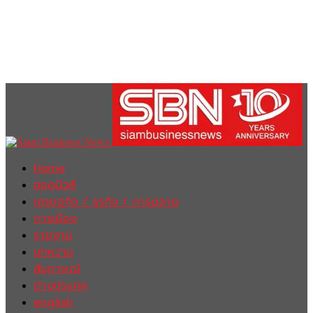
Home
ฮอตนิวส์
เศรษฐกิจ / ธุรกิจ / การตลาด
การเมือง
รายงาน
บทความ
สัมภาษณ์
ต่างประเทศ
english