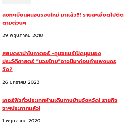
ลงทะเบียนคนจนรอบใหม่ มาแล้ว!!! รายละเอียดไปติด
ตามด่วนๆ
29 พฤษภาคม 2018
สยบดราม่าโบกาตอร์ -กุนขแมร์เปิดมุมมอง
ประวัติศาสตร์ “มวยไทย”อาจมีมาก่อนกำแพงนคร
วัด?
26 มกราคม 2023
เคอร์ฟิวทั่วประเทศห้ามเดินทางข้ามจังหวัด! ราชกิจ
จาฯประกาศแล้ว!
1 พฤษภาคม 2020