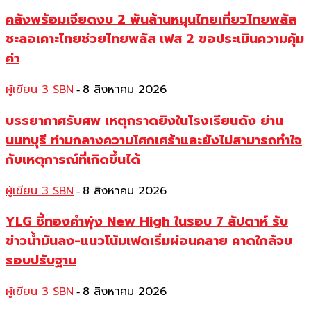
คลังพร้อมเจียดงบ 2 พันล้านหนุนไทยเที่ยวไทยพลัส
ชะลอเคาะไทยช่วยไทยพลัส เฟส 2 ขอประเมินความคุ้ม
ค่า
ผู้เขียน 3 SBN
8 สิงหาคม 2026
-
บรรยากาศรับศพ เหตุกราดยิงในโรงเรียนดัง ย่าน
นนทบุรี ท่ามกลางความโศกเศร้าและยังไม่สามารถทำใจ
กับเหตุการณ์ที่เกิดขึ้นได้
ผู้เขียน 3 SBN
8 สิงหาคม 2026
-
YLG ชี้ทองคำพุ่ง New High ในรอบ 7 สัปดาห์ รับ
ข่าวน้ำมันลง-แนวโน้มเฟดเริ่มผ่อนคลาย คาดใกล้จบ
รอบปรับฐาน
ผู้เขียน 3 SBN
8 สิงหาคม 2026
-