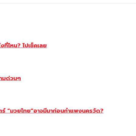
ไงที่ไหน? ไปเช็คเลย
ตามด่วนๆ
สตร์ “มวยไทย”อาจมีมาก่อนกำแพงนครวัด?