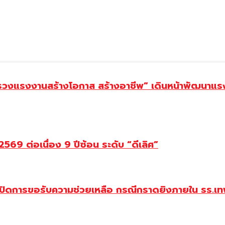
ทรวงแรงงานสร้างโอกาส สร้างอาชีพ” เดินหน้าพัฒนาแรง
69 ต่อเนื่อง 9 ปีซ้อน ระดับ “ดีเลิศ”
ปิดการขอรับความช่วยเหลือ กรณีกราดยิงภายใน รร.เทพ