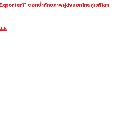
porter)” ตอกย้ำศักยภาพผู้ส่งออกไทยสู่เวทีโลก
CLE