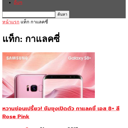
อื่นๆ
หน้าแรก
แท็ก
กาแลคซี่
แท็ก: กาแลคซี่
หวานซ่อนเปรี้ยว! ซัมซุงเปิดตัว กาแลคซี่ เอส 8+ สี
Rose Pink