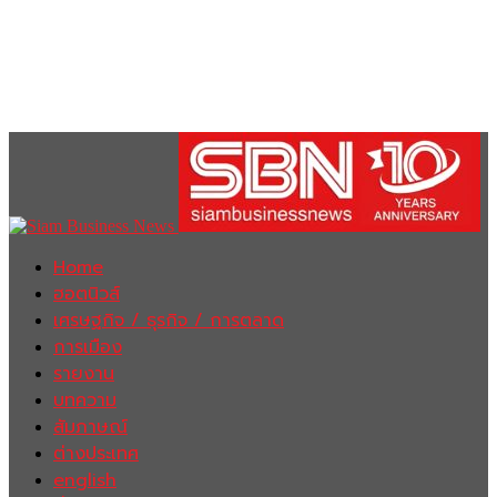
Home
ฮอตนิวส์
เศรษฐกิจ / ธุรกิจ / การตลาด
การเมือง
รายงาน
บทความ
สัมภาษณ์
ต่างประเทศ
english