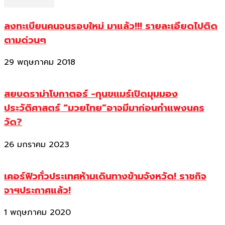
ลงทะเบียนคนจนรอบใหม่ มาแล้ว!!! รายละเอียดไปติด
ตามด่วนๆ
29 พฤษภาคม 2018
สยบดราม่าโบกาตอร์ -กุนขแมร์เปิดมุมมอง
ประวัติศาสตร์ “มวยไทย”อาจมีมาก่อนกำแพงนคร
วัด?
26 มกราคม 2023
เคอร์ฟิวทั่วประเทศห้ามเดินทางข้ามจังหวัด! ราชกิจ
จาฯประกาศแล้ว!
1 พฤษภาคม 2020