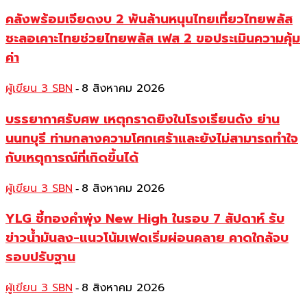
คลังพร้อมเจียดงบ 2 พันล้านหนุนไทยเที่ยวไทยพลัส
ชะลอเคาะไทยช่วยไทยพลัส เฟส 2 ขอประเมินความคุ้ม
ค่า
ผู้เขียน 3 SBN
8 สิงหาคม 2026
-
บรรยากาศรับศพ เหตุกราดยิงในโรงเรียนดัง ย่าน
นนทบุรี ท่ามกลางความโศกเศร้าและยังไม่สามารถทำใจ
กับเหตุการณ์ที่เกิดขึ้นได้
ผู้เขียน 3 SBN
8 สิงหาคม 2026
-
YLG ชี้ทองคำพุ่ง New High ในรอบ 7 สัปดาห์ รับ
ข่าวน้ำมันลง-แนวโน้มเฟดเริ่มผ่อนคลาย คาดใกล้จบ
รอบปรับฐาน
ผู้เขียน 3 SBN
8 สิงหาคม 2026
-