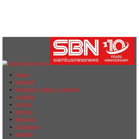
Home
ฮอตนิวส์
เศรษฐกิจ / ธุรกิจ / การตลาด
การเมือง
รายงาน
บทความ
สัมภาษณ์
ต่างประเทศ
english