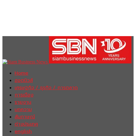
Home
ฮอตนิวส์
เศรษฐกิจ / ธุรกิจ / การตลาด
การเมือง
รายงาน
บทความ
สัมภาษณ์
ต่างประเทศ
english