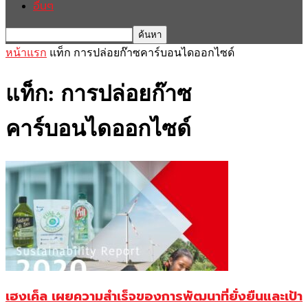
อื่นๆ
หน้าแรก
แท็ก
การปล่อยก๊าซคาร์บอนไดออกไซด์
แท็ก: การปล่อยก๊าซ
คาร์บอนไดออกไซด์
เฮงเค็ล เผยความสำเร็จของการพัฒนาที่ยั่งยืนและเป้า