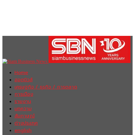
Home
ฮอตนิวส์
เศรษฐกิจ / ธุรกิจ / การตลาด
การเมือง
รายงาน
บทความ
สัมภาษณ์
ต่างประเทศ
english