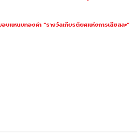
ยม มอบแหนบทองคำ “รางวัลเกียรติยศแห่งการเสียสละ”