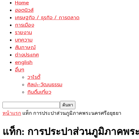
Home
ฮอตนิวส์
เศรษฐกิจ / ธุรกิจ / การตลาด
การเมือง
รายงาน
บทความ
สัมภาษณ์
ต่างประเทศ
english
อื่นๆ
วาไรตี้
ศิลปะ-วัฒนธรรม
กินดื่มเที่ยว
หน้าแรก
แท็ก
การประปาส่วนภูมิภาคพระนครศรีอยุธยา
แท็ก: การประปาส่วนภูมิภาคพร