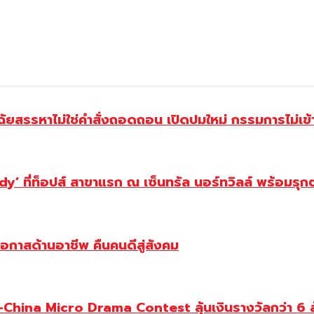
ฉัยสรรหาไม่ใช่คำสั่งถอดถอน เปิดปมใหม่ กรรมการไม่เข
y’ ที่ท็อปส์ สาขาแรก ณ เซ็นทรัล นอร์ทวิลล์ พร้อมรุก
โอกาสด้านอาชีพ คืนคนดีสู่สังคม
ina Micro Drama Contest ลุ้นเงินรางวัลกว่า 6 ล