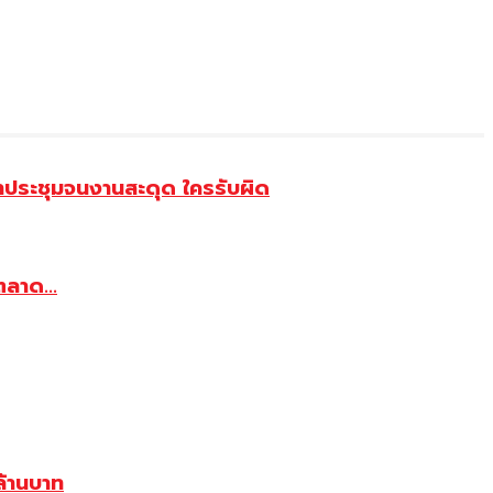
้าประชุมจนงานสะดุด ใครรับผิด
ตลาด...
้านบาท