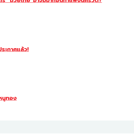
สตร์ “มวยไทย”อาจมีมาก่อนกำแพงนครวัด?
ฯประกาศแล้ว!
หนูทอง