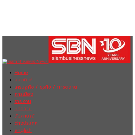
Home
ฮอตนิวส์
เศรษฐกิจ / ธุรกิจ / การตลาด
การเมือง
รายงาน
บทความ
สัมภาษณ์
ต่างประเทศ
english