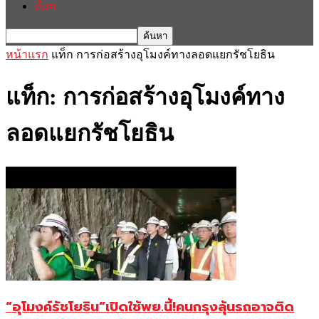
อื่นๆ
หน้าแรก
แท็ก
การก่อสร้างอุโมงค์ทางลอดแยกรัชโยธิน
แท็ก: การก่อสร้างอุโมงค์ทาง
ลอดแยกรัชโยธิน
“อุโมงค์รัชโยธิน”เปิดใช้พย.นี้!คนกรุงลุ้นรถอาจติด