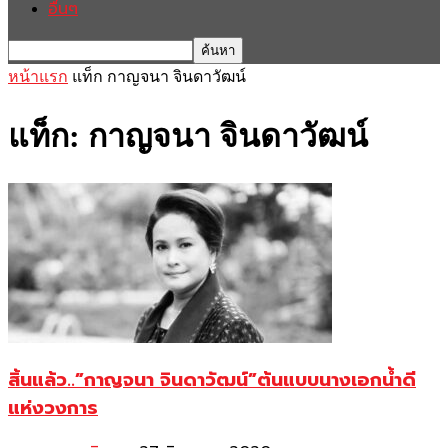
อื่นๆ
หน้าแรก
แท็ก
กาญจนา จินดาวัฒน์
แท็ก: กาญจนา จินดาวัฒน์
สิ้นแล้ว..”กาญจนา จินดาวัฒน์”ต้นแบบนางเอกน้ำดี
แห่งวงการ