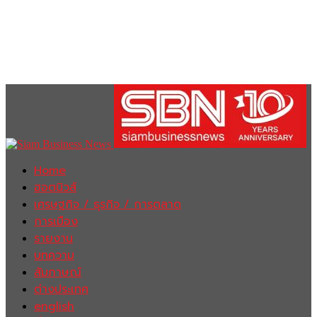
Home
ฮอตนิวส์
เศรษฐกิจ / ธุรกิจ / การตลาด
การเมือง
รายงาน
บทความ
สัมภาษณ์
ต่างประเทศ
english