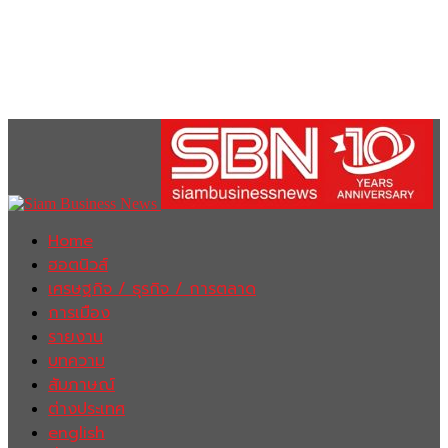
Home
ฮอตนิวส์
เศรษฐกิจ / ธุรกิจ / การตลาด
การเมือง
รายงาน
บทความ
สัมภาษณ์
ต่างประเทศ
english