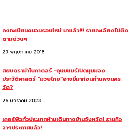
ลงทะเบียนคนจนรอบใหม่ มาแล้ว!!! รายละเอียดไปติด
ตามด่วนๆ
29 พฤษภาคม 2018
สยบดราม่าโบกาตอร์ -กุนขแมร์เปิดมุมมอง
ประวัติศาสตร์ “มวยไทย”อาจมีมาก่อนกำแพงนคร
วัด?
26 มกราคม 2023
เคอร์ฟิวทั่วประเทศห้ามเดินทางข้ามจังหวัด! ราชกิจ
จาฯประกาศแล้ว!