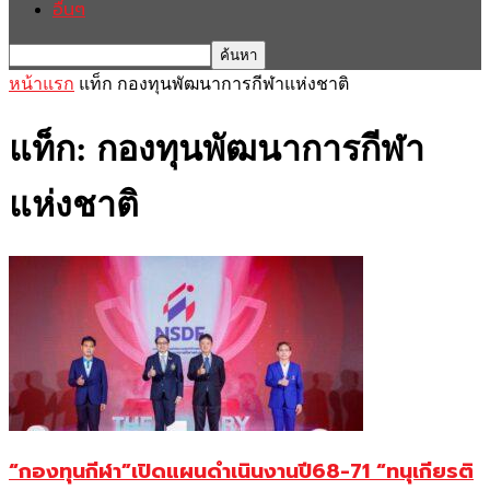
อื่นๆ
หน้าแรก
แท็ก
กองทุนพัฒนาการกีฬาแห่งชาติ
แท็ก: กองทุนพัฒนาการกีฬา
แห่งชาติ
“กองทุนกีฬา”เปิดแผนดำเนินงานปี68-71 “ทนุเกียรติ