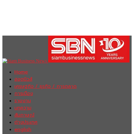
Home
ฮอตนิวส์
เศรษฐกิจ / ธุรกิจ / การตลาด
การเมือง
รายงาน
บทความ
สัมภาษณ์
ต่างประเทศ
english