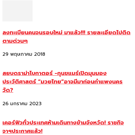
ลงทะเบียนคนจนรอบใหม่ มาแล้ว!!! รายละเอียดไปติด
ตามด่วนๆ
29 พฤษภาคม 2018
สยบดราม่าโบกาตอร์ -กุนขแมร์เปิดมุมมอง
ประวัติศาสตร์ “มวยไทย”อาจมีมาก่อนกำแพงนคร
วัด?
26 มกราคม 2023
เคอร์ฟิวทั่วประเทศห้ามเดินทางข้ามจังหวัด! ราชกิจ
จาฯประกาศแล้ว!