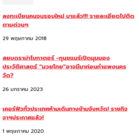
ลงทะเบียนคนจนรอบใหม่ มาแล้ว!!! รายละเอียดไปติด
ตามด่วนๆ
29 พฤษภาคม 2018
สยบดราม่าโบกาตอร์ -กุนขแมร์เปิดมุมมอง
ประวัติศาสตร์ “มวยไทย”อาจมีมาก่อนกำแพงนคร
วัด?
26 มกราคม 2023
เคอร์ฟิวทั่วประเทศห้ามเดินทางข้ามจังหวัด! ราชกิจ
จาฯประกาศแล้ว!
1 พฤษภาคม 2020