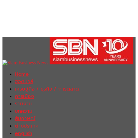
Home
ฮอตนิวส์
เศรษฐกิจ / ธุรกิจ / การตลาด
การเมือง
รายงาน
บทความ
สัมภาษณ์
ต่างประเทศ
english