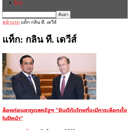
อื่นๆ
หน้าแรก
แท็ก
กลิน ที. เดวีส์
แท็ก: กลิน ที. เดวีส์
ล็อคก่อนลาทูตสหรัฐฯ “ยินดีกับไทยที่จะมีการเลือกตั้ง
ในปีหน้า”