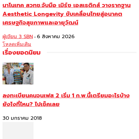
นาโนเทค สวทช.จับมือ เมิร์ซ เอสเธติกส์ วางรากฐาน
Aesthetic Longevity ขับเคลื่อนไทยสู่อนาคต
เศรษฐกิจสุขภาพและอายุวัฒน์
ผู้เขียน 3 SBN
6 สิงหาคม 2026
-
โหลดเพิ่มเติม
เรื่องยอดนิยม
ลงทะเบียนคนจนเฟส 2 เริ่ม 1 ก.พ.นี้เตรียมอะไรบ้าง
ยังไงที่ไหน? ไปเช็คเลย
30 มกราคม 2018