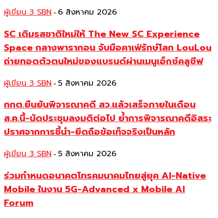
ผู้เขียน 3 SBN
6 สิงหาคม 2026
-
SC เติมรสชาติใหม่ให้ The New SC Experience
Space กลางพารากอน จับมือคาเฟ่รักษ์โลก LouLou
ถ่ายทอดตัวตนใหม่ของแบรนด์ผ่านเมนูเอ็กซ์คลูซีฟ
ผู้เขียน 3 SBN
5 สิงหาคม 2026
-
กกต.ยืนยันพิจารณาคดี สว.แล้วเสร็จภายในเดือน
ส.ค.นี้-นัดประชุมลงมติต่อไป ย้ำการพิจารณาคดีอิสระ
ปราศจากการชี้นำ-ยึดถือข้อเท็จจริงเป็นหลัก
ผู้เขียน 3 SBN
5 สิงหาคม 2026
-
ร่วมกำหนดอนาคตโทรคมนาคมไทยสู่ยุค AI-Native
Mobile ในงาน 5G-Advanced x Mobile AI
Forum