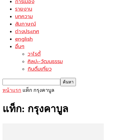
การเมือง
รายงาน
บทความ
สัมภาษณ์
ต่างประเทศ
english
อื่นๆ
วาไรตี้
ศิลปะ-วัฒนธรรม
กินดื่มเที่ยว
หน้าแรก
แท็ก
กรุงคาบูล
แท็ก: กรุงคาบูล