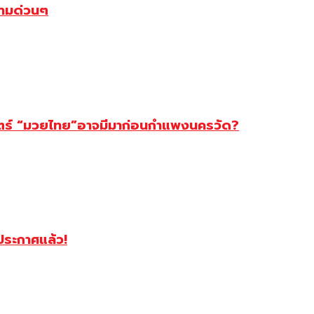
ตามด่วนๆ
สตร์ “มวยไทย”อาจมีมาก่อนกำแพงนครวัด?
ฯประกาศแล้ว!