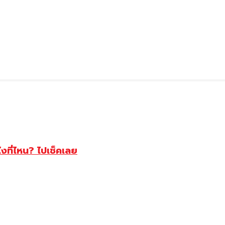
ไงที่ไหน? ไปเช็คเลย