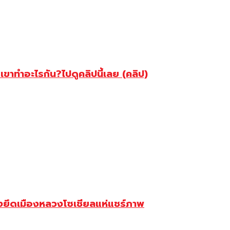
ขาทำอะไรกัน?ไปดูคลิปนี้เลย (คลิป)
๊มหลังยึดเมืองหลวงโซเชียลแห่แชร์ภาพ