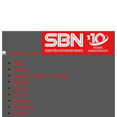
Home
ฮอตนิวส์
เศรษฐกิจ / ธุรกิจ / การตลาด
การเมือง
รายงาน
บทความ
สัมภาษณ์
ต่างประเทศ
english