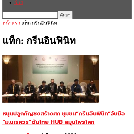
อื่นๆ
หน้าแรก
แท็ก
กรีนอินฟินิท
แท็ก: กรีนอินฟินิท
หนุนปลูกกัญชงสร้างศก.ชุมชน“กรีนอินฟินิท”จับมือ
“ม.นเรศวร”ดันไทย HUB สมุนไพรโลก