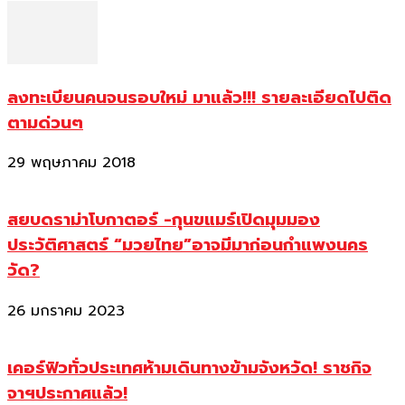
ลงทะเบียนคนจนรอบใหม่ มาแล้ว!!! รายละเอียดไปติด
ตามด่วนๆ
29 พฤษภาคม 2018
สยบดราม่าโบกาตอร์ -กุนขแมร์เปิดมุมมอง
ประวัติศาสตร์ “มวยไทย”อาจมีมาก่อนกำแพงนคร
วัด?
26 มกราคม 2023
เคอร์ฟิวทั่วประเทศห้ามเดินทางข้ามจังหวัด! ราชกิจ
จาฯประกาศแล้ว!