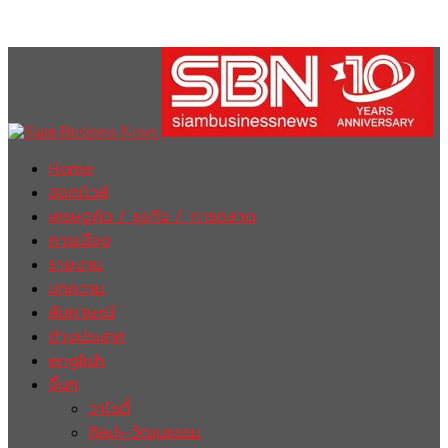
Home
ฮอตนิวส์
เศรษฐกิจ / ธุรกิจ / การตลาด
การเมือง
รายงาน
บทความ
สัมภาษณ์
ต่างประเทศ
english
อื่นๆ
วาไรตี้
ศิลปะ-วัฒนธรรม