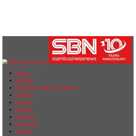
Home
ฮอตนิวส์
เศรษฐกิจ / ธุรกิจ / การตลาด
การเมือง
รายงาน
บทความ
สัมภาษณ์
ต่างประเทศ
english