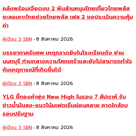
คลังพร้อมเจียดงบ 2 พันล้านหนุนไทยเที่ยวไทยพลัส
ชะลอเคาะไทยช่วยไทยพลัส เฟส 2 ขอประเมินความคุ้ม
ค่า
ผู้เขียน 3 SBN
8 สิงหาคม 2026
-
บรรยากาศรับศพ เหตุกราดยิงในโรงเรียนดัง ย่าน
นนทบุรี ท่ามกลางความโศกเศร้าและยังไม่สามารถทำใจ
กับเหตุการณ์ที่เกิดขึ้นได้
ผู้เขียน 3 SBN
8 สิงหาคม 2026
-
YLG ชี้ทองคำพุ่ง New High ในรอบ 7 สัปดาห์ รับ
ข่าวน้ำมันลง-แนวโน้มเฟดเริ่มผ่อนคลาย คาดใกล้จบ
รอบปรับฐาน
ผู้เขียน 3 SBN
8 สิงหาคม 2026
-