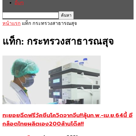
อื่นๆ
หน้าแรก
แท็ก
กระทรวงสาธารณสุจ
แท็ก: กระทรวงสาธารณสุจ
ทะยอยฉีดฟรีวัคซีนโควิดจากจีน!!ลุ้นก.พ.-เม.ย.64นี้ อี
กล็อตไทยผลิตเอง200ล้านโด๊ส!!