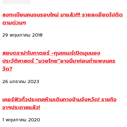
ลงทะเบียนคนจนรอบใหม่ มาแล้ว!!! รายละเอียดไปติด
ตามด่วนๆ
29 พฤษภาคม 2018
สยบดราม่าโบกาตอร์ -กุนขแมร์เปิดมุมมอง
ประวัติศาสตร์ “มวยไทย”อาจมีมาก่อนกำแพงนคร
วัด?
26 มกราคม 2023
เคอร์ฟิวทั่วประเทศห้ามเดินทางข้ามจังหวัด! ราชกิจ
จาฯประกาศแล้ว!
1 พฤษภาคม 2020