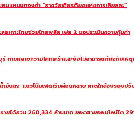
ยม มอบแหนบทองคำ “รางวัลเกียรติยศแห่งการเสียสละ”
ะลอเคาะไทยช่วยไทยพลัส เฟส 2 ขอประเมินความคุ้มค่า
ี ท่ามกลางความโศกเศร้าและยังไม่สามารถทำใจกับเหตุการ
วน้ำมันลง-แนวโน้มเฟดเริ่มผ่อนคลาย คาดใกล้จบรอบปรั
ำรายได้รวม 268,334 ล้านบาท ยอดขายออนไลน์โต 29% ป