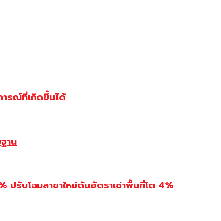
ณ์ที่เกิดขึ้นได้
บฐาน
รับโฉมสาขาใหม่ดันอัตราเช่าพื้นที่โต 4%