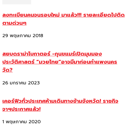
ลงทะเบียนคนจนรอบใหม่ มาแล้ว!!! รายละเอียดไปติด
ตามด่วนๆ
29 พฤษภาคม 2018
สยบดราม่าโบกาตอร์ -กุนขแมร์เปิดมุมมอง
ประวัติศาสตร์ “มวยไทย”อาจมีมาก่อนกำแพงนคร
วัด?
26 มกราคม 2023
เคอร์ฟิวทั่วประเทศห้ามเดินทางข้ามจังหวัด! ราชกิจ
จาฯประกาศแล้ว!
1 พฤษภาคม 2020