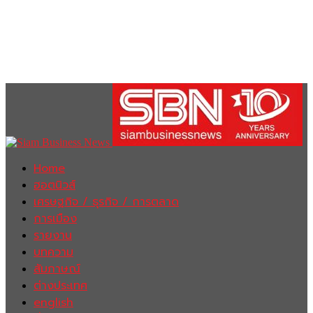
Home
ฮอตนิวส์
เศรษฐกิจ / ธุรกิจ / การตลาด
การเมือง
รายงาน
บทความ
สัมภาษณ์
ต่างประเทศ
english