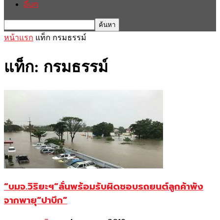
อื่นๆ
หน้าแรก
แท็ก
กรมธรรม์
แท็ก: กรมธรรม์
“บมจ.วิริยะฯ”ลั่นพร้อมรับผิดชอบรถยนต์ลูกค้าพัง
จากพายุ“ปาบึก”