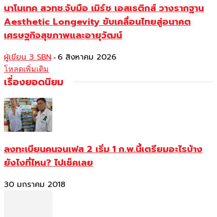
นาโนเทค สวทช.จับมือ เมิร์ซ เอสเธติกส์ วางรากฐาน
Aesthetic Longevity ขับเคลื่อนไทยสู่อนาคต
เศรษฐกิจสุขภาพและอายุวัฒน์
ผู้เขียน 3 SBN
6 สิงหาคม 2026
-
โหลดเพิ่มเติม
เรื่องยอดนิยม
ลงทะเบียนคนจนเฟส 2 เริ่ม 1 ก.พ.นี้เตรียมอะไรบ้าง
ยังไงที่ไหน? ไปเช็คเลย
30 มกราคม 2018