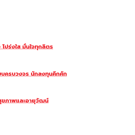
ปร่งใส มั่นใจทุกลิตร
บบครบวงจร นักลงทุนคึกคัก
สุขภาพและอายุวัฒน์