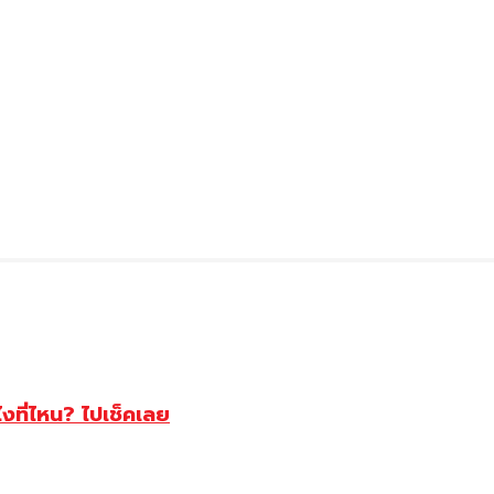
ไงที่ไหน? ไปเช็คเลย