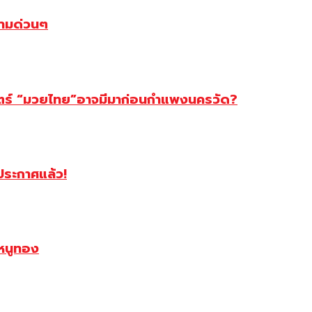
ตามด่วนๆ
สตร์ “มวยไทย”อาจมีมาก่อนกำแพงนครวัด?
ฯประกาศแล้ว!
หนูทอง