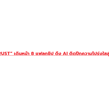
T” เดินหน้า 8 แฟลกชิป ดึง AI ติดปีกความโปร่งใสสู่ย