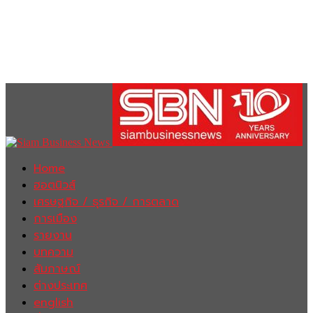
Home
ฮอตนิวส์
เศรษฐกิจ / ธุรกิจ / การตลาด
การเมือง
รายงาน
บทความ
สัมภาษณ์
ต่างประเทศ
english