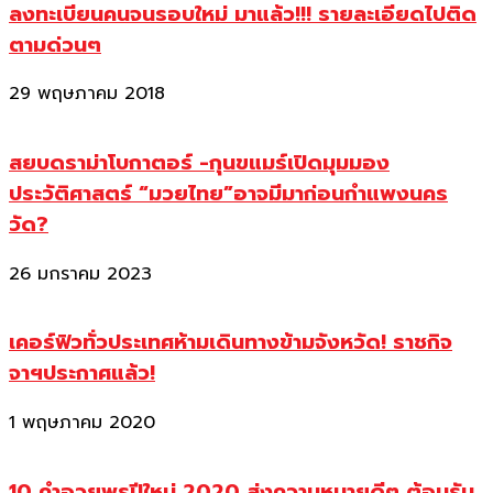
ลงทะเบียนคนจนรอบใหม่ มาแล้ว!!! รายละเอียดไปติด
ตามด่วนๆ
29 พฤษภาคม 2018
สยบดราม่าโบกาตอร์ -กุนขแมร์เปิดมุมมอง
ประวัติศาสตร์ “มวยไทย”อาจมีมาก่อนกำแพงนคร
วัด?
26 มกราคม 2023
เคอร์ฟิวทั่วประเทศห้ามเดินทางข้ามจังหวัด! ราชกิจ
จาฯประกาศแล้ว!
1 พฤษภาคม 2020
10 คำอวยพรปีใหม่ 2020 ส่งความหมายดีๆ ต้อนรับ