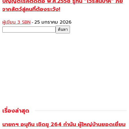
บัญญัติโรคติดต่อ พ.ศ.2558 รู้ทัน “ไวรัสนิปาห์” ภัย
จากสัตว์สู่คนที่ต้องระวัง!
ผู้เขียน 3 SBN
25 มกราคม 2026
-
เรื่องล่าสุด
นายกฯ อนุทิน เชิดชู 264 กำนัน ผู้ใหญ่บ้านยอดเยี่ยม