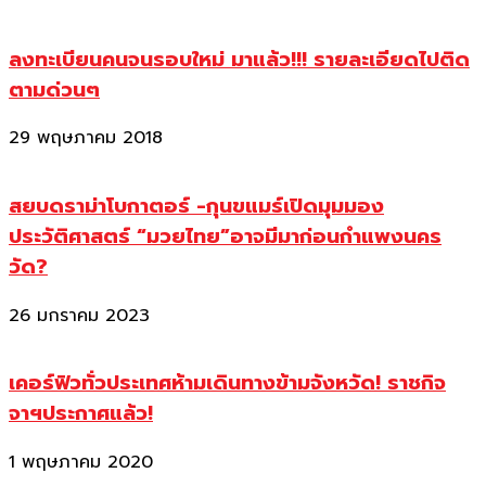
ลงทะเบียนคนจนรอบใหม่ มาแล้ว!!! รายละเอียดไปติด
ตามด่วนๆ
29 พฤษภาคม 2018
สยบดราม่าโบกาตอร์ -กุนขแมร์เปิดมุมมอง
ประวัติศาสตร์ “มวยไทย”อาจมีมาก่อนกำแพงนคร
วัด?
26 มกราคม 2023
เคอร์ฟิวทั่วประเทศห้ามเดินทางข้ามจังหวัด! ราชกิจ
จาฯประกาศแล้ว!
1 พฤษภาคม 2020