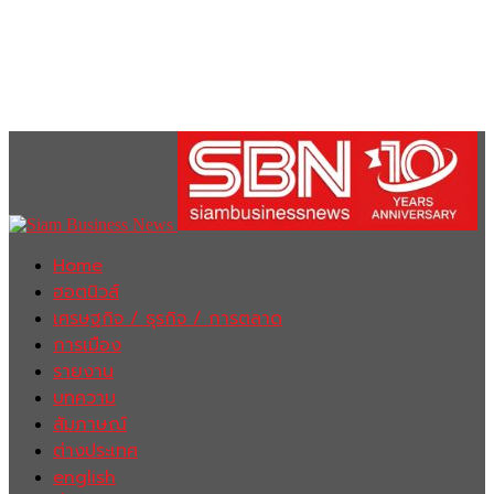
Home
ฮอตนิวส์
เศรษฐกิจ / ธุรกิจ / การตลาด
การเมือง
รายงาน
บทความ
สัมภาษณ์
ต่างประเทศ
english