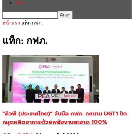
อื่นๆ
หน้าแรก
แท็ก
กฟภ.
แท็ก: กฟภ.
“คิวพี (ประเทศไทย)” จับมือ กฟภ. ลงนาม UGT1 ปัก
หมุดผลิตอาหารด้วยพลังงานสะอาด 100%